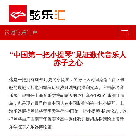
运城弦乐门户
切
换
导
航
“中国第一把小提琴”见证数代音乐人
赤子之心
这是一把拥有85年历史的小提琴，琴身上因时间流逝而留下斑
驳的痕迹，却也闪耀着历经岁月洗礼的温润光泽。它由著名音
乐家、曾担任上海音乐学院副院长的谭抒真在1935年制作于青
岛，也是现存最早的由中国人在中国制作的第一把小提琴。上
海乐器展提琴馆将于明天举行“中国第一把小提琴”捐赠仪式，这
把琴将由广西南宁华侨实验高中退休教师廖超杰捐赠给上海音
乐学院东方乐器博物馆。