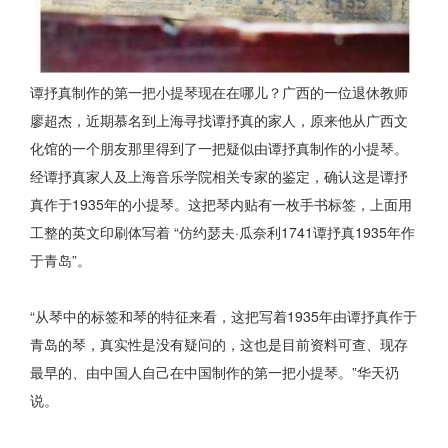
谭抒真制作的第一把小提琴现在在哪儿？广西的一位退休教师
廖超杰，近期慕名到上海寻找谭抒真的家人，原来他从广西文
化馆的一个朋友那里得到了一把疑似由谭抒真制作的小提琴。
经谭抒真家人及上海音乐学院相关专家的鉴定，确认这是谭抒
真作于1935年的小提琴。这把琴内贴有一枚手书标签，上面用
工整的英文印刷体写着 “仿约瑟夫·瓜奈利1741谭抒真1935年作
于青岛”。
“从琴中的标签和琴的特征来看，这把写着1935年由谭抒真作于
青岛的琴，真实性是没有疑问的，这也是目前资料可查、现存
最早的、由中国人自己在中国制作的第一把小提琴。”华天礽
说。