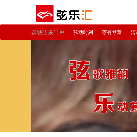
运城弦乐门户
弦动时刻
家有琴童
清