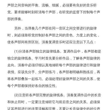
声部之间音响的平衡、流畅、细腻，必须要有良好的音乐听
觉。要求能够时刻听清每个声部，在听觉的监督下控制每个声
部的弹奏。
另外，当弹奏几个声部在同一音区之间交替进行的旋律
时，则必须靠听觉控制好各声部之间的音色、力度上的变化，
使各声部间有所区别。演奏复调音乐时还应注意以下几点：
(1)分清各声部独立的旋律线条。复调作品中，各声部都是
独立的旋律线条。学习时首先要分析作品，了解各声部旋律的
走向。演奏中必须仔细认真地倾听每个声部的旋律进行和旋律
表情。应该先分手、分声部练习，各声部都明确和熟练后，再
将各声部叠加一起练习。必须处理好旋律声部之间的关系，使
每个声部都保持好各自的独立性。
(2)注意听各声部完整的旋律线条。演奏复调作品中的长音
和休止符时，一定要注意倾听它与前后音之间的关系。必须保
证其声部进行的连贯流畅和完整，不要让长音旋律中的对位声