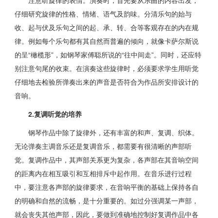
注意听旋律的表情。演奏时，首先要从乐曲的内容出发，
仔细研究旋律的性格、情绪、语气及韵味。分清乐句的始与
收、起与伏及乐句之间的起、承、转、合等客观存在的内在规
律。例如每个乐句都有其自然而普遍的倾向，就像卡萨尔斯说
的呈“橄榄形”，如钢琴家傅聪所说的“往中间走”。同时，还应特
别注意句尾的收束。在演奏这些旋律时，必须要求学生用听觉
仔细地去检验所弹奏出来的声音是否符合为作品所安排设计的
音响。
2.复调听觉的培养
钢琴作品中除了旋律外，还有丰富的和声、复调、织体。
无论弹奏主调音乐还是复调音乐，都需要有很清晰的声部听
觉。复调作品中，其声部关系更为复杂，各声部在其音响空间
的距离内在相互吸引和互相排斥中起作用。在音乐进行过程
中，要注意各声部的旋律要求，在音响平衡的基础上保持各自
的明确和自然的流畅，是十分重要的。如过分强调某一声部，
就会丧失其他声部，因此，要做到准确地控制好复调作品中各