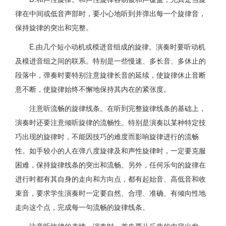
律在中间或低音声部时，要小心地听到并弹出每一个旋律音，
保持旋律的突出和完整。
E.由几个短小动机或模进音组成的旋律。演奏时要听动机
及模进音组之间的联系。特别是一些慢速、多长音、多休止的
段落中，弹奏时要特别注意旋律长音的延续，使旋律休止音断
意不断，使旋律始终不懈地保持其内在的紧张度。
注意听流畅的旋律线条。在听到完整旋律线条的基础上，
演奏时还要注意倾听旋律的流畅性。特别是演奏以某种特定技
巧出现的旋律时，不能因技巧的难度而影响旋律进行的流畅
性。如手较小的人在弹八度旋律及和声性旋律时，一定要克服
困难，保持旋律线条的突出和流畅。另外，任何乐句的旋律在
进行时都有其自身的走向和方向点，都有起始音、高低音和收
束音，要求学生演奏时一定要自然、合理、准确、有倾向性地
走向这个点，完成每一句流畅的旋律线条。