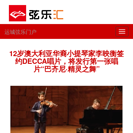
运城弦乐门户
切
换
导
航
12岁澳大利亚华裔小提琴家李映衡签
约DECCA唱片，将发行第一张唱
片“巴齐尼·精灵之舞”