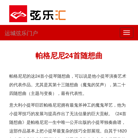
运城弦乐门户
切
换
导
航
帕格尼尼24首随想曲
帕格尼尼的这24首小提琴随想曲，可以说是他小提琴演奏艺术
的代表作品。尤其是其第十三随想曲（魔鬼的笑声），第二十
四随想曲（主题与变奏），最有代表性。
意大利小提琴巨匠帕格尼尼拥有最鬼斧神工的魔鬼琴艺，他为
小提琴技巧的发展与提高作出了无法估量的巨大贡献。《24首
随想曲》是帕格尼尼一生中唯一公开出版的小提琴独奏曲谱，
这部作品基本上把小提琴最复杂的技巧全部展现。自其于1820