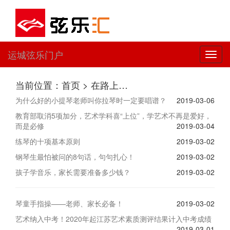
运城弦乐门户
切
换
导
当前位置：首页 > 在路上…
航
为什么好的小提琴老师叫你拉琴时一定要唱谱？
2019-03-06
教育部取消5项加分，艺术学科喜“上位”，学艺术不再是爱好，
而是必修
2019-03-04
练琴的十项基本原则
2019-03-02
钢琴生最怕被问的8句话，句句扎心！
2019-03-02
孩子学音乐，家长需要准备多少钱？
2019-03-02
琴童手指操——老师、家长必备！
2019-03-02
艺术纳入中考！2020年起江苏艺术素质测评结果计入中考成绩
2019-03-01