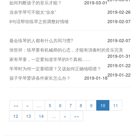
如何判断孩子的音乐才能？
2019-03-01
业余学琴可不能太“业余”
2019-02-26
8句话帮你练琴之前调整好情绪
2019-02-07
最会练琴的人都有什么共同习惯?
2019-02-07
张世祥：练琴要有机械师的心态，才能有演奏时的音乐完美
2019-01-31
家有琴童，一定要知道学琴的5个真相……
2019-01-22
学琴时为何一定要唱谱？又该如何正确地唱谱？
2019-01-22
孩子学琴爱讲条件家长怎么办？
2019-01-18
««
«
…
5
6
7
8
9
10
11
12
13
14
…
»
»»