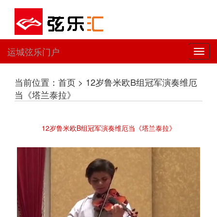
运城弦乐门户
切
换
导
当前位置：首页 > 12岁鲁米欧B组冠军演奏维厄
航
当《塔兰泰拉》
12岁鲁米欧B组冠军演奏维厄当《塔兰泰拉》