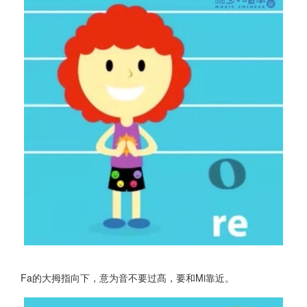
Fa的大拇指向下，意为音不要过髙，要和Mi靠近。