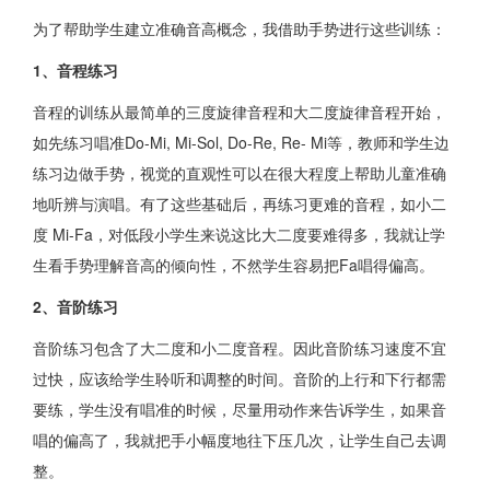
为了帮助学生建立准确音高概念，我借助手势进行这些训练：
1、音程练习
音程的训练从最简单的三度旋律音程和大二度旋律音程开始，
如先练习唱准Do-Mi, Mi-Sol, Do-Re, Re- Mi等，教师和学生边
练习边做手势，视觉的直观性可以在很大程度上帮助儿童准确
地听辨与演唱。有了这些基础后，再练习更难的音程，如小二
度 Mi-Fa，对低段小学生来说这比大二度要难得多，我就让学
生看手势理解音高的倾向性，不然学生容易把Fa唱得偏高。
2、音阶练习
音阶练习包含了大二度和小二度音程。因此音阶练习速度不宜
过快，应该给学生聆听和调整的时间。音阶的上行和下行都需
要练，学生没有唱准的时候，尽量用动作来告诉学生，如果音
唱的偏高了，我就把手小幅度地往下压几次，让学生自己去调
整。